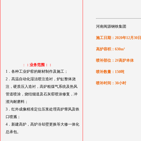
河南闽源钢铁集团
施工日期：2020年12月30
高炉容积：630m³
喷补部位：2#高炉本体
：
：业务范围：：
1．各种工业炉窑的耐材制作及施工；
喷补数量：150吨
2．高温自动化湿法喷注造衬，炉缸整体浇
喷补时间：30小时
注，硬质压入造衬，高炉粗煤气系统及热风
管道喷涂，烧结烟道及石灰窑喷涂修复，冲
渣沟耐磨料；
3．红外成像精准定位压浆处理高炉窜风及铁
口喷溅；
4．新建高炉，高炉冷却壁更换等大修一体化
总承包。