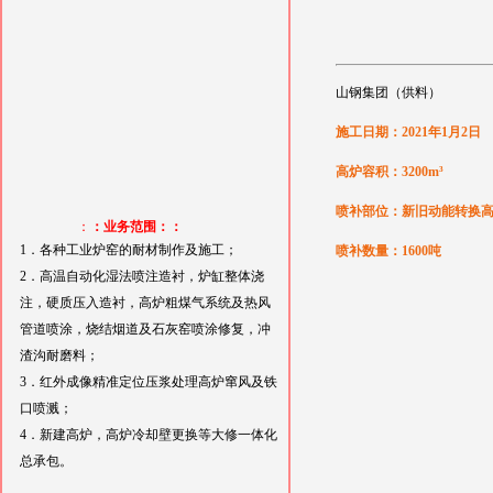
山钢集团（供料）
施工日期：2021年1月2日
高炉容积：3200m³
喷补部位：新旧动能转换
：
：业务范围：：
1．各种工业炉窑的耐材制作及施工；
喷补数量：1600吨
2．高温自动化湿法喷注造衬，炉缸整体浇
注，硬质压入造衬，高炉粗煤气系统及热风
管道喷涂，烧结烟道及石灰窑喷涂修复，冲
渣沟耐磨料；
3．红外成像精准定位压浆处理高炉窜风及铁
口喷溅；
4．新建高炉，高炉冷却壁更换等大修一体化
总承包。