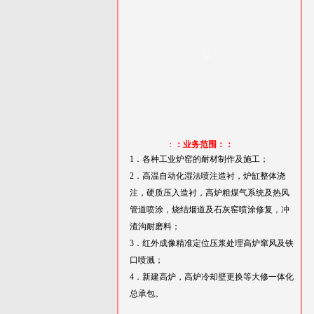
：
：业务范围：：
1．各种工业炉窑的耐材制作及施工；
2．高温自动化湿法喷注造衬，炉缸整体浇
注，硬质压入造衬，高炉粗煤气系统及热风
管道喷涂，烧结烟道及石灰窑喷涂修复，冲
渣沟耐磨料；
3．红外成像精准定位压浆处理高炉窜风及铁
口喷溅；
4．新建高炉，高炉冷却壁更换等大修一体化
总承包。