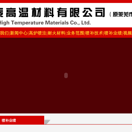
我们
|
新闻中心
|
高炉喷注
|
耐火材料
|
业务范围
|
喷补技术
|
喷补业绩
|
视频
喷补业绩