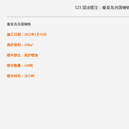
523.湿法喷注：秦皇岛兴国钢
秦皇岛兴国钢铁
施工日期：2021年1月16日
高炉容积：450m³
喷补部位：高炉喷涂
喷补数量：140吨
喷补时间：20小时