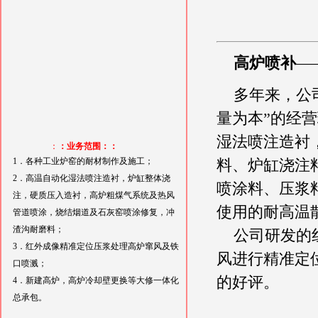
高炉喷补
—
多年来，公司
量为本”的经营理
湿法喷注造衬
：
：业务范围：：
1．各种工业炉窑的耐材制作及施工；
料、炉缸浇注
2．高温自动化湿法喷注造衬，炉缸整体浇
喷涂料、压浆
注，硬质压入造衬，高炉粗煤气系统及热风
使用的耐高温
管道喷涂，烧结烟道及石灰窑喷涂修复，冲
渣沟耐磨料；
公司研发的红
3．红外成像精准定位压浆处理高炉窜风及铁
风进行精准定
口喷溅；
的好评。
4．新建高炉，高炉冷却壁更换等大修一体化
总承包。