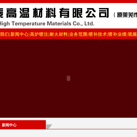
我们
|
新闻中心
|
高炉喷注
|
耐火材料
|
业务范围
|
喷补技术
|
喷补业绩
|
视频
新闻中心