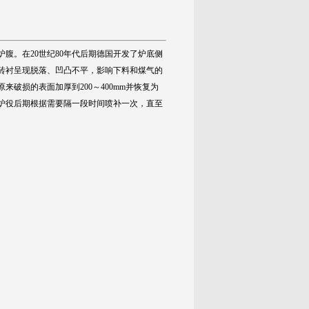
腹。在20世纪80年代后期德国开发了炉底侧
砖衬呈现脱落、凹凸不平，影响下料和煤气的
破损的表面加厚到200～400mm并恢复为
炉役后期根据需要隔一段时间喷补一次，直至