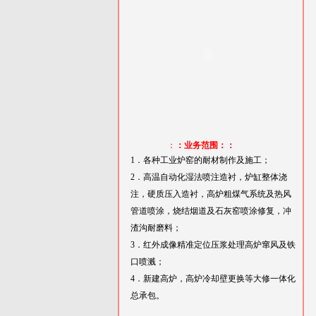
：
：业务范围：：
1．各种工业炉窑的耐材制作及施工；
2．高温自动化湿法喷注造衬，炉缸整体浇
注，硬质压入造衬，高炉粗煤气系统及热风
管道喷涂，烧结烟道及石灰窑喷涂修复，冲
渣沟耐磨料；
3．红外成像精准定位压浆处理高炉窜风及铁
口喷溅；
4．新建高炉，高炉冷却壁更换等大修一体化
总承包。